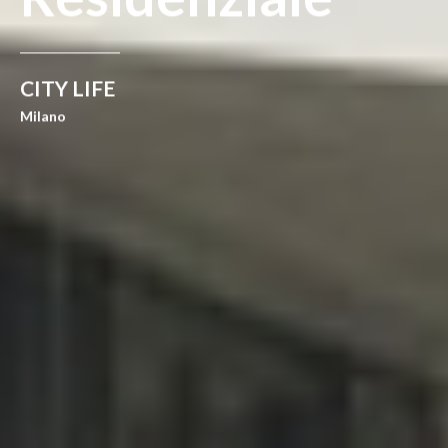
O
CITY LIFE
I
Milano