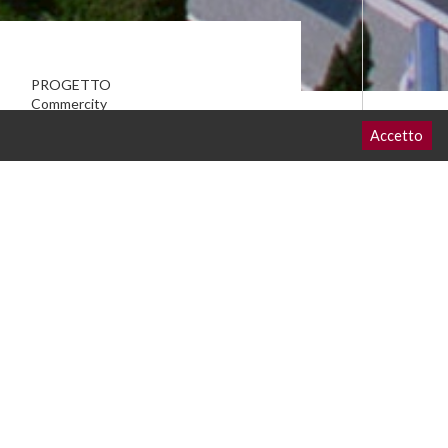
PROGETTO
Commercity
Accetto
PROGETTO SUCCESSIVO
TIPOLOGIA
Commerciale
CLIENTE
Italia Centro Ingrosso S.p.A.
RUOLO LAMARO APPALTI
General Contractor
LUOGO
Roma
SUPERFICIE
1.100.000 mq
PERIODO