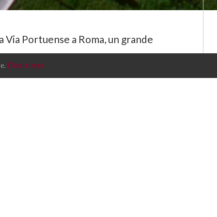
lla Via Portuense a Roma, un grande
o esclusivamente agli operatori del
re.
Disclaimer
na superficie di oltre 700.000 di mq di cui oltre
000 mq di parcheggio, 200.000 mq di verde.
o un Business Centre di circa 40.000 mq oltre a 320
ie dimensioni distribuiti su 15 edifici. Una viabilità
itori facilita la movimentazione delle merci ed il