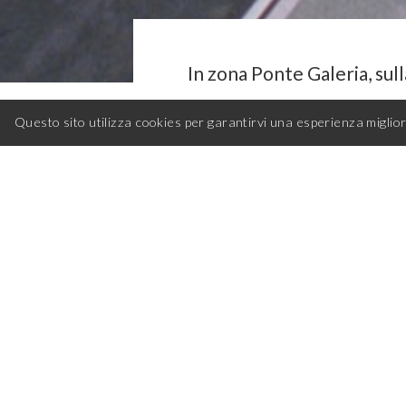
In zona Ponte Galeria, su
SITEMAP
CODICE ETICO
polo di attrazione dedicat
Questo sito utilizza cookies per garantirvi una esperienza miglio
PROGETTO PRECEDENTE
commercio.
Commercity si estende su u
210.000 mq coperti e 107.
L’intervento ha sviluppat
magazzini e showroom di var
separata per clienti e forn
traffico di visitatori.